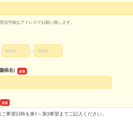
スの確認用
ル受信可能なアドレスでお願い致します。
-
-
局番
局番
者番号
傷病名)
傷病名)