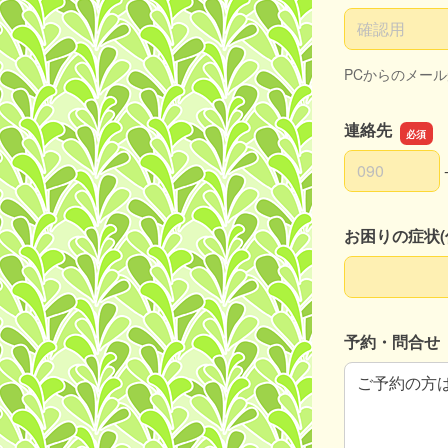
メールアドレ
PCからのメー
連絡先
連絡先の市外
連絡先の市内
連絡先の加入
お困りの症状(
お困りの症状(
予約・問合せ
予約・問合せ