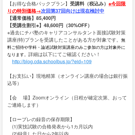
【お得な合格パックプラン】
受講料（税込み）
※今回限
りの特別価格→
次回第37回向けは現在検討中
【通常価格】85,400円
【受講生割引※】48,600円（30%OFF）
※過去にチバ塾のキャリアコンサルタント面接試験対策
講座(特)プランを受講したことがある方が対象です。
無
料ご招待や学科・論述試験対策講座のみご参加の方は対象外に
詳細は以下にてご確認ください！
なります。
http://blog.cda.schoolbus.jp/?eid=109
【お支払い】現地精算（オンライン講座の場合は銀行振
込等）
【会 場】Zoomオンライン（日程が確定次第、おって
ご連絡します）
【ロープレの録音の保存期限】
(1)実技試験の合格発表から1カ月以内
(2)録音した日から2年以内