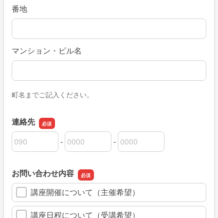
番地
マンション・ビル名
町名までご記入ください。
連絡先
-
-
連絡先の市外局番
連絡先の市内局番
連絡先の加入者番号
お問い合わせ内容
講座開催について（主催希望）
講座日程について（受講希望）