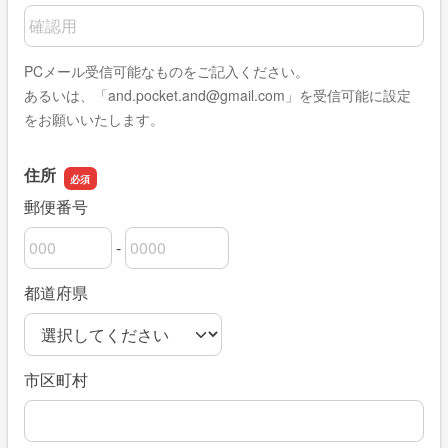
メールアドレスの確認用
PCメール受信可能なものをご記入ください。
あるいは、「and.pocket.and@gmail.com」を受信可能に設定
をお願いいたします。
住所
郵便番号
-
郵便番号の上3桁
郵便番号の下4桁
都道府県
市区町村