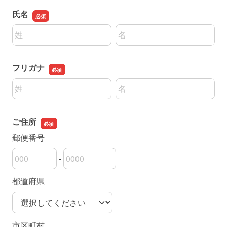
氏名
名前の姓
名前の名
フリガナ
名前の姓
名前の名
ご住所
郵便番号
-
郵便番号の上3桁
郵便番号の下4桁
都道府県
市区町村