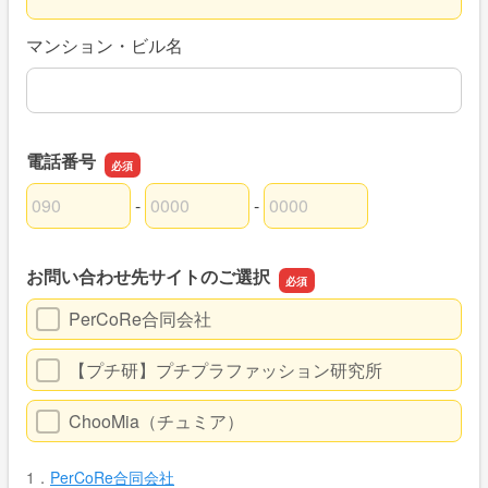
マンション・ビル名
電話番号
-
-
電話番号の市外局番
電話番号の市内局番
電話番号の加入者番号
お問い合わせ先サイトのご選択
PerCoRe合同会社
【プチ研】プチプラファッション研究所
ChooMia（チュミア）
1．
PerCoRe合同会社