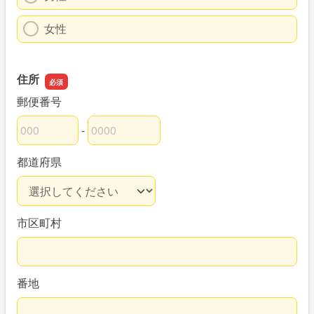
女性
住所
郵便番号
-
郵便番号の上3桁
郵便番号の下4桁
都道府県
市区町村
番地