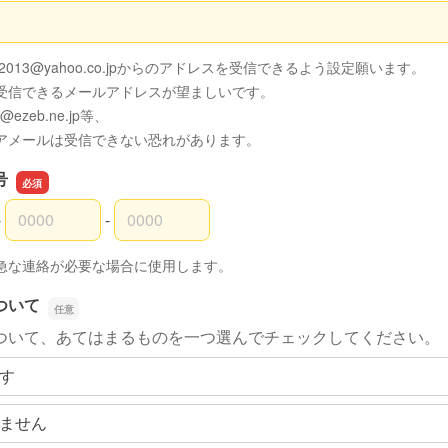
スの確認用
kai2013@yahoo.co.jpからのアドレスを受信できるよう設定願います。
を受信できるメールアドレスが望ましいです。
 @ezeb.ne.jp等、
アメールは受信できない恐れがあります。
号
-
-
号の市外局番
号の市内局番
号の加入者番号
急な連絡が必要な場合に使用します。
ついて
ついて、あてはまるものを一つ選んでチェックしてください。
す
ません