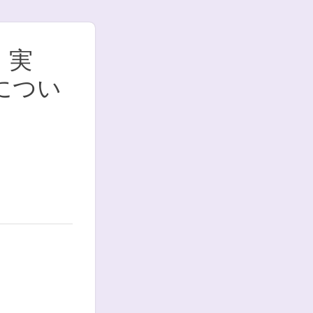
）実
につい