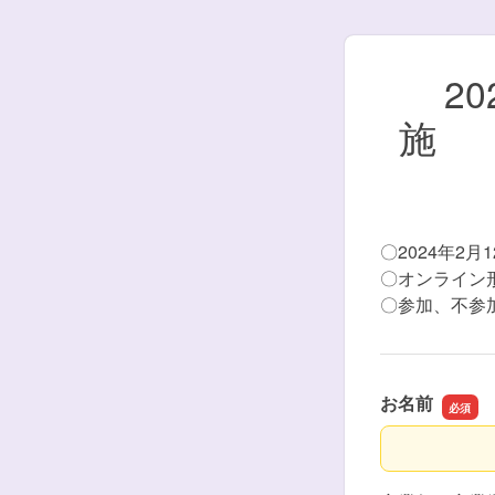
2
施 
〇2024年2
〇オンライン
〇参加、不参
お名前
お名前