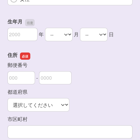
生年月
年
月
日
生年月の年
生年月の月
生年月の日
住所
郵便番号
-
郵便番号の上3桁
郵便番号の下4桁
都道府県
市区町村