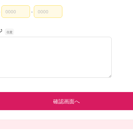
-
-
局番
局番
者番号
ジ
ジ