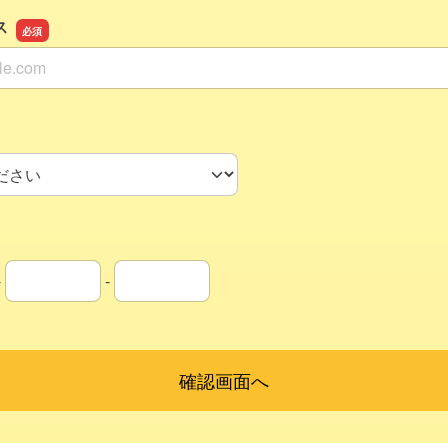
ス
ス
-
-
局番
局番
者番号