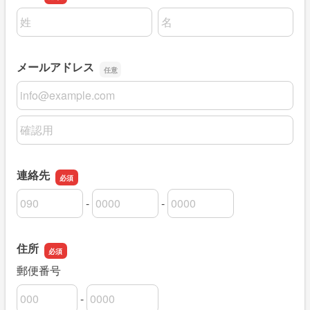
名前の姓
名前の名
メールアドレス
メールアドレス
メールアドレスの確認用
連絡先
-
-
連絡先の市外局番
連絡先の市内局番
連絡先の加入者番号
住所
郵便番号
-
郵便番号の上3桁
郵便番号の下4桁