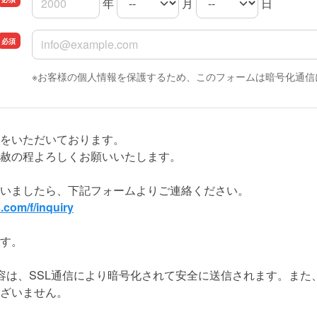
年
月
日
生年月日の年
生年月日の月
生年月日の日
ご登録メールアドレス
※お客様の個人情報を保護するため、このフォームは暗号化通信
間をいただいております。
赦の程よろしくお願いいたします。
いましたら、下記フォームよりご連絡ください。
.com/f/inquiry
す。
容は、SSL通信により暗号化されて安全に送信されます。また
ざいません。