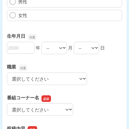
男性
女性
生年月日
年
月
日
生年月日の年
生年月日の月
生年月日の日
職業
職業
番組コーナー名
番組コーナー名
投稿内容