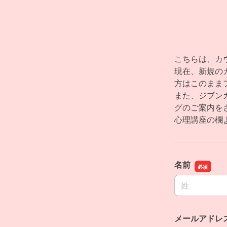
こちらは、カ
現在、新規の
方はこのまま
また、ジブン
グのご案内を
心理講座の欄
名前
名前の姓
メールアドレ