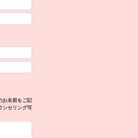
のお名前をご記
ウンセリング可
のお名前をご記入の上、ご相談の内容、希望の曜日や時間帯を