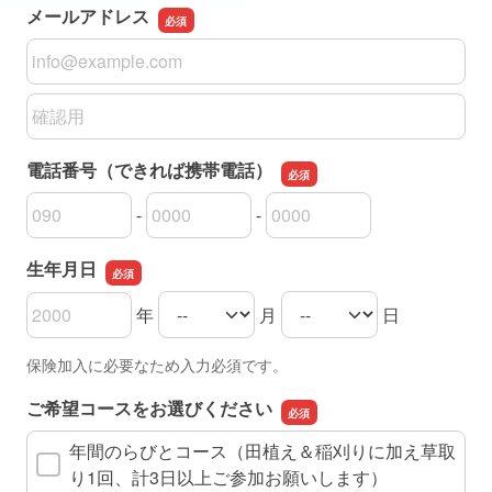
メールアドレス
メールアドレス
メールアドレスの確認用
電話番号（できれば携帯電話）
-
-
電話番号（できれば携帯電話）の市外局番
電話番号（できれば携帯電話）の市内局番
電話番号（できれば携帯電話）の加入者番号
生年月日
年
月
日
生年月日の年
生年月日の月
生年月日の日
保険加入に必要なため入力必須です。
ご希望コースをお選びください
年間のらびとコース（田植え＆稲刈りに加え草取
り1回、計3日以上ご参加お願いします）