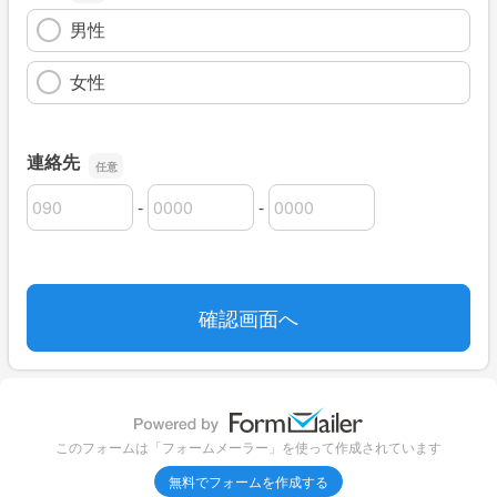
男性
女性
連絡先
-
-
連絡先の市外局番
連絡先の市内局番
連絡先の加入者番号
このフォームは「フォームメーラー」を使って作成されています
無料でフォームを作成する