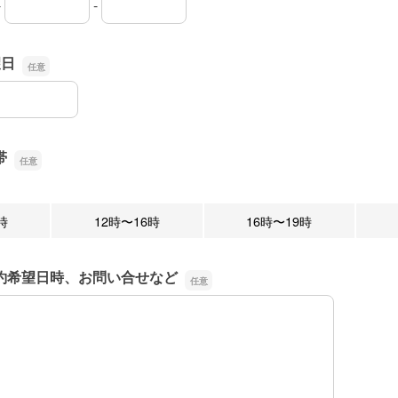
-
-
市外局番
市内局番
加入者番号
望日
望日
帯
時
12時〜16時
16時〜19時
約希望日時、お問い合せなど
約希望日時、お問い合せなど