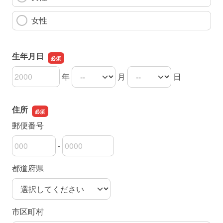
女性
生年月日
年
月
日
生年月日の年
生年月日の月
生年月日の日
住所
郵便番号
-
郵便番号の上3桁
郵便番号の下4桁
都道府県
市区町村