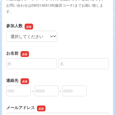
お問い合わせは09031465138(飯田コーチ)までお願い致しま
す。
参加人数
参加人数
お名前
名前の姓
名前の名
連絡先
-
-
連絡先の市外局番
連絡先の市内局番
連絡先の加入者番号
メールアドレス