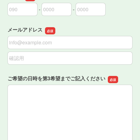
-
-
連絡先の市外局番
連絡先の市内局番
連絡先の加入者番号
メールアドレス
メールアドレス
メールアドレスの確認用
ご希望の日時を第3希望までご記入ください
ご希望の日時を第3希望までご記入ください