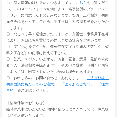
〇 個人情報の取り扱いにつきましては、
こちら
をご覧くださ
い。このメールフォーム送信により、当事務所のプライバシー
ポリシーに同意したものとみなします。なお、正式相談・初回
面談等にあたって、ご住所、生年月日、相談概要等をおうかが
いします。
〇 なるべく早く返信はいたしますが、弁護士・事務局不在等
により、お日にちを置いての返信となる場合がございます、
〇 文字化けを防ぐため、機種依存文字（丸囲みの数字や、省
略文字など）の使用は控えて下さい。
〇 営業、スパム、いたずら、偽名・匿名、意見・見解を求め
るもの（法律相談を除きます）、その他ご質問・お問合せ内容
によっては、回答・返信いたしかねる場合があります。
〇 お申し込み・お問い合わせにあたりまして、
「法律相談・
初回面談にあたってのご注意」
、
「よくあるご質問」
、
「注意
事項」
をご確認ください。
【臨時休業のお知らせ】
臨時休業中にいただいたお問い合わせにつきましては、休業後
に順次返信いたします。