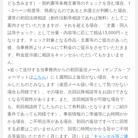
ども含みます）・契約書等各種文書等のチェックを含む場合、1
～2ページ程度等、簡易なものであると弁護士が判断した場合、
通常の初回法律相談（創作活動等相談であれば無料）としてご
案内させていただきますが、それを超える場合、「文書・同人
誌等チェック」として分量・内容等に応じて税込13,000円～と
なります。チェック対象となる作品・文書等のご提出があった
後、当事務所よりメールにて料金のご提示をさせていただきま
す。料金提示後に相談をキャンセルいただいてもかまいませ
ん。
※追って送付する当事務所からの初回返信メール（サンプル・フ
ォーマットは
こちら
）に１週間以上返信がない場合、キャンセ
ルしたものとみなします（迷惑メール扱い等として気づかない
場合も同様です）。その場合、次回以降相談等をお請けできな
くなる可能性があります。また、次回相談等が可能な場合で
も、初回相談終了したものとして有料扱いとなります（ご紹介
案件であっても同様です）。事前情報のご準備等にお時間がか
かる場合、ご不明点等がある場合、初回の返信ですべてに回答
する必要はございませんので、回答に時間がかかる旨やご不明
点等返信いただきたく存じます。詳しくは
「キャンセル等ご連