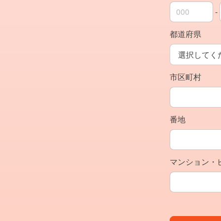
-
郵便番号の上
郵便番号の下
都道府県
市区町村
番地
マンション・