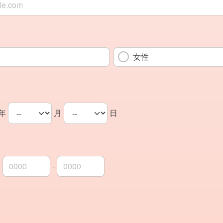
女性
年
月
日
-
-
局番
局番
者番号