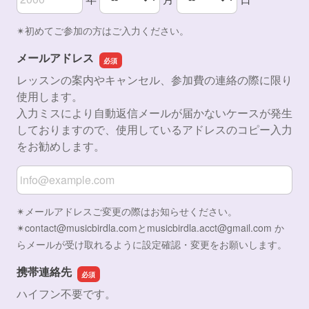
お子様の生年月日の年
お子様の生年月日の月
お子様の生年月日の日
✴︎初めてご参加の方はご入力ください。
メールアドレス
レッスンの案内やキャンセル、参加費の連絡の際に限り
使用します。
入力ミスにより自動返信メールが届かないケースが発生
しておりますので、使用しているアドレスのコピー入力
をお勧めします。
メールアドレス
✴︎メールアドレスご変更の際はお知らせください。
✴︎contact@musicbirdla.comとmusicbirdla.acct@gmail.com か
らメールが受け取れるように設定確認・変更をお願いします。
携帯連絡先
ハイフン不要です。