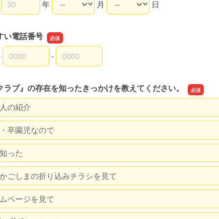
年
月
日
月日の和暦
月日の年
月日の月
月日の日
すい電話番号
-
-
すい電話番号の市外局番
すい電話番号の市内局番
すい電話番号の加入者番号
クラブ』の存在を知ったきっかけを教えてください。
人の紹介
・卒園児なので
知った
かごしまの折り込みチラシを見て
ムページを見て