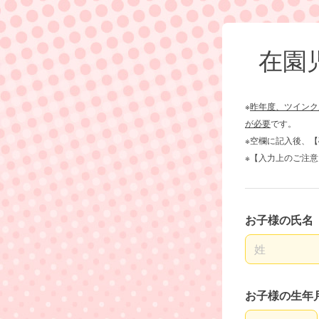
在園
※
昨年度、ツインク
が必要
です。
※空欄に記入後、
※【入力上のご注
お子様の氏名
名前の姓
お子様の生年