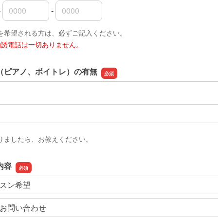
-
-
電話番号の市外局番
電話番号の市内局番
電話番号の加入者番号
を希望される方は、必ずご記入ください。
勧誘電話は一切ありません。
（ピアノ、ボイトレ）の有無
りましたら、お教えください。
内容
スン希望
お問い合わせ