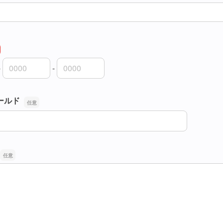
-
-
外局番
内局番
入者番号
ールド
ールド