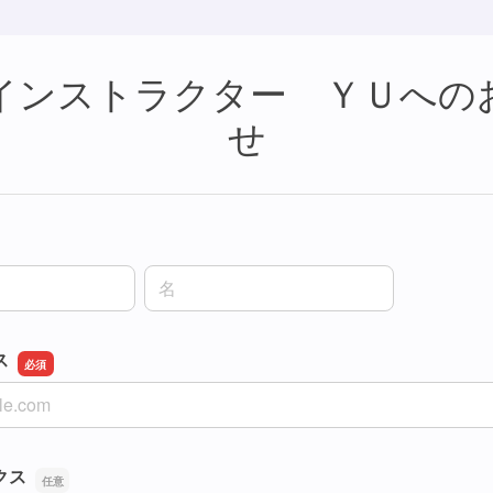
インストラクター ＹＵへの
せ
名前の名
ス
ス
クス