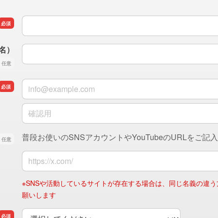
お名前（活動名 or 会社名）
お名前（ご本名 or 担当者名）
者名）
メールアドレス
メールアドレスの確認用
普段お使いのSNSアカウントやYouTubeのURLをご記
活動アカウント
※SNSや活動しているサイトが存在する場合は、同じ名義の違
願いします
ご用件