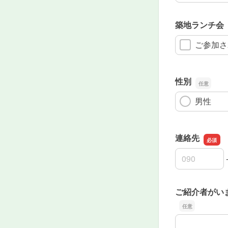
築地ランチ会
ご参加さ
性別
男性
連絡先
連絡先の市外
連絡先の市内
連絡先の加入
ご紹介者がい
ご紹介者がい