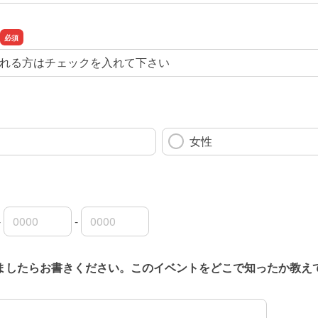
れる方はチェックを入れて下さい
女性
-
-
局番
局番
者番号
ましたらお書きください。このイベントをどこで知ったか教え
ましたらお書きください。このイベントをどこで知ったか教え