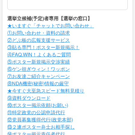
ご意見ご要望がございましたらご記入ください。
選挙立候補(予定)者専用【選挙の窓口】
★いますぐ「チャットでお問い合わせ」
①お問い合わせ・資料の請求
②どぶ板の広報支援サービス
③貼る専門！ポスター新規掲示！
④FAQ.WIN！よくあるご質問
⑤ポスター新規掲示交渉実績
⑥ゲン担ぎウィン！ワッポン
⑦お友達ご紹介キャンペーン
⑧NDA機密(秘密)情報の厳守
★今すぐ大至急スピード無料見積り
⑨資料ダウンロード
⑩ポスター掲示依頼(お願い)
⑪特定政党の公認申請代行
⑫党員募集獲得代行(政党本部)
⑬２連ポスター弁士お相手探し
⑭ポスター掲示責任者代行