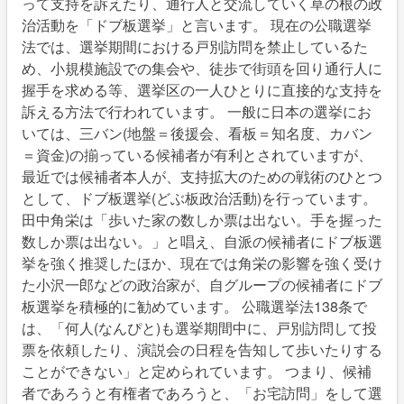
って支持を訴えたり、通行人と交流していく草の根の政
治活動を「ドブ板選挙」と言います。 現在の公職選挙
法では、選挙期間における戸別訪問を禁止しているた
め、小規模施設での集会や、徒歩で街頭を回り通行人に
握手を求める等、選挙区の一人ひとりに直接的な支持を
訴える方法で行われています。 一般に日本の選挙にお
いては、三バン(地盤＝後援会、看板＝知名度、カバン
＝資金)の揃っている候補者が有利とされていますが、
最近では候補者本人が、支持拡大のための戦術のひとつ
として、ドブ板選挙(どぶ板政治活動)を行っています。
田中角栄は「歩いた家の数しか票は出ない。手を握った
数しか票は出ない。」と唱え、自派の候補者にドブ板選
挙を強く推奨したほか、現在では角栄の影響を強く受け
た小沢一郎などの政治家が、自グループの候補者にドブ
板選挙を積極的に勧めています。 公職選挙法138条で
は、「何人(なんぴと)も選挙期間中に、戸別訪問して投
票を依頼したり、演説会の日程を告知して歩いたりする
ことができない」と定められています。 つまり、候補
者であろうと有権者であろうと、「お宅訪問」をして選