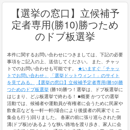
【選挙の窓口】立候補予
定者専用(勝10)勝つため
のドブ板選挙
本件に関するお問い合わせにつきましては、下記の必要
事項をご記入の上、送信してください。 また、チャッ
トでのお問い合わせも可能です。
★いますぐ「チャッ
トでお問い合わせ」
「選挙ドットウィン！」のサイト
を見てみる。
【選挙の窓口】立候補予定者専用(勝10)勝
つためのドブ板選挙
(勝10)勝つ！選挙は、ドブ板選挙に
はじまり、どぶ板選挙で終わる！ ■概要 かつての選挙
活動では、候補者や運動員が有権者に会うために民家や
飲食店などを一軒一軒(場合により後援者の民家でミニ
集会も行う)回りました。 各家の前に張り巡らされた側
溝(ドブ板)があるような狭い路地を渡り歩き、家人に会