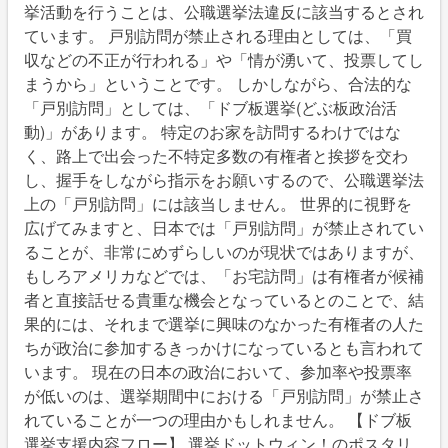
挙活動を行うことは、公職選挙法違反に該当するとされ
ています。 戸別訪問が禁止される理由としては、「買
収などの不正が行われる」や「情が湧いて、投票してし
まうから」ということです。 しかしながら、合法的な
「戸別訪問」としては、「ドブ板選挙(どぶ板政治活
動)」があります。 特定のお家を訪問するわけではな
く、路上で出会った不特定多数の有権者と挨拶を交わ
し、握手をしながら指示をお願いするので、公職選挙法
上の「戸別訪問」には該当しません。 世界的に視野を
広げてみますと、日本では「戸別訪問」が禁止されてい
ることが、非常にめずらしいのが現状ではありますが、
もしろアメリカなどでは、「お宅訪問」は有権者が候補
者と直接話せる貴重な機会となっているとのことで、結
果的には、それまで選挙に興味のなかった有権者の人た
ちが政治に参加するきっかけになっているとも言われて
います。 現在の日本の政治において、参加率や投票率
が低いのは、選挙期間中における「戸別訪問」が禁止さ
れていることが一つの理由かもしれません。 【ドブ板
選挙支援内容フロー】 選挙ドットウィン！のポスタリ