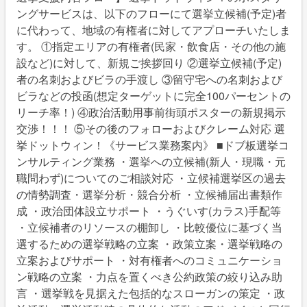
ングサービスは、以下のフローにて選挙立候補(予定)者
に代わって、地域の有権者に対してアプローチいたしま
す。 ①指定エリアの有権者(民家・飲食店・その他の施
設など)に対して、新規ご挨拶回り ②選挙立候補(予定)
者の名刺およびビラの手渡し ③留守宅への名刺および
ビラなどの投函(想定ターゲットに完全100パーセントの
リーチ率！) ④政治活動用事前街頭ポスターの新規掲示
交渉！！！ ⑤その後のフォローおよびクレーム対応 選
挙ドットウィン！《サービス業務案内》 ■ドブ板選挙コ
ンサルティング業務 ・選挙への立候補(新人・現職・元
職問わず)についてのご相談対応 ・立候補選挙区の過去
の情勢調査・選挙分析・競合分析 ・立候補届出書類作
成 ・政治団体設立サポート ・うぐいす(カラス)手配等
・立候補者のリソースの棚卸し ・比較優位に基づく当
選するための選挙戦略の立案 ・政策立案・選挙戦略の
立案およびサポート ・対有権者へのコミュニケーショ
ン戦略の立案 ・力点を置くべき公約政策の絞り込み助
言 ・選挙戦を見据えた包括的なスローガンの策定 ・政