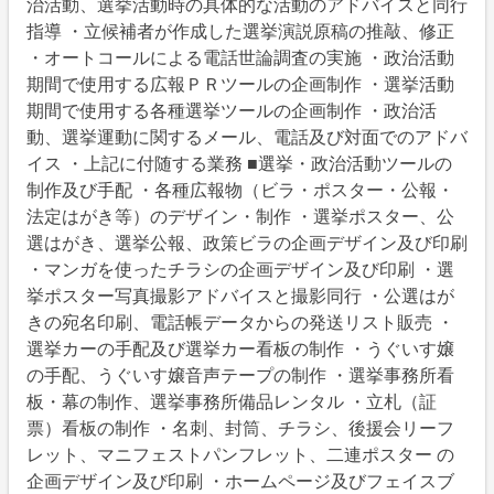
治活動、選挙活動時の具体的な活動のアドバイスと同行
指導 ・立候補者が作成した選挙演説原稿の推敲、修正
・オートコールによる電話世論調査の実施 ・政治活動
期間で使用する広報ＰＲツールの企画制作 ・選挙活動
期間で使用する各種選挙ツールの企画制作 ・政治活
動、選挙運動に関するメール、電話及び対面でのアドバ
イス ・上記に付随する業務 ■選挙・政治活動ツールの
制作及び手配 ・各種広報物（ビラ・ポスター・公報・
法定はがき等）のデザイン・制作 ・選挙ポスター、公
選はがき、選挙公報、政策ビラの企画デザイン及び印刷
・マンガを使ったチラシの企画デザイン及び印刷 ・選
挙ポスター写真撮影アドバイスと撮影同行 ・公選はが
きの宛名印刷、電話帳データからの発送リスト販売 ・
選挙カーの手配及び選挙カー看板の制作 ・うぐいす嬢
の手配、うぐいす嬢音声テープの制作 ・選挙事務所看
板・幕の制作、選挙事務所備品レンタル ・立札（証
票）看板の制作 ・名刺、封筒、チラシ、後援会リーフ
レット、マニフェストパンフレット、二連ポスター の
企画デザイン及び印刷 ・ホームページ及びフェイスブ