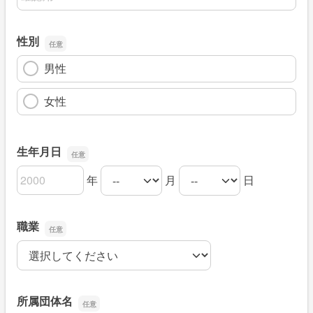
性別
男性
女性
生年月日
年
月
日
生年月日の年
生年月日の月
生年月日の日
職業
職業
所属団体名