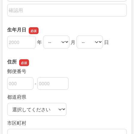
メールアドレスの確認用
生年月日
年
月
日
生年月日の年
生年月日の月
生年月日の日
住所
郵便番号
-
郵便番号の上3桁
郵便番号の下4桁
都道府県
市区町村