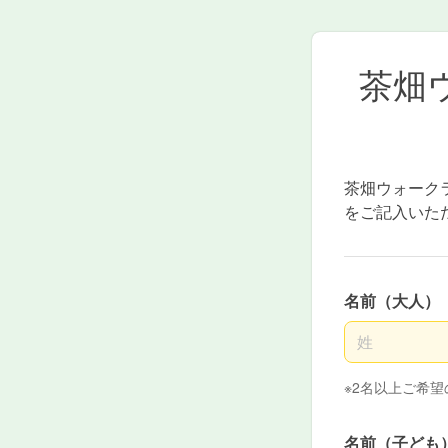
茶畑
茶畑ウォーク
をご記入いた
名前（大人）
名前の姓
※2名以上ご希
名前（子ども