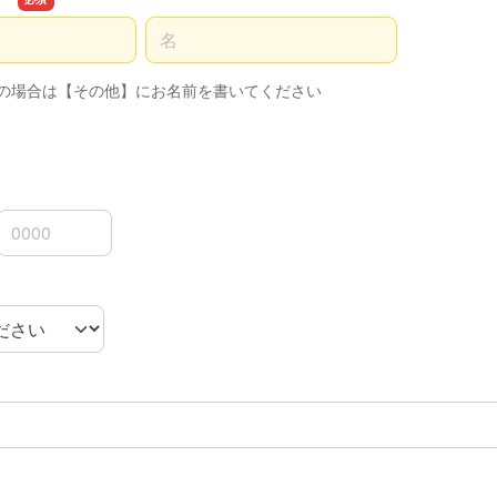
名前の名
望の場合は【その他】にお名前を書いてください
3桁
4桁