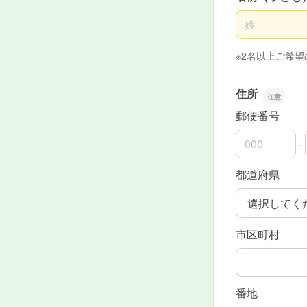
名前の姓
※2名以上ご希
住所
郵便番号
-
郵便番号の上
郵便番号の下
都道府県
市区町村
番地