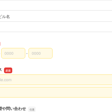
ビル名
-
-
外局番
内局番
入者番号
ス
ス
スの確認用
望や問い合わせ