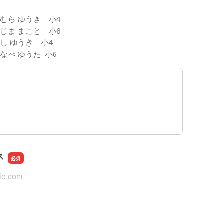
わむら ゆうき 小4
えじま まこと 小6
がし ゆうき 小4
なべ ゆうた 小5
ス
ス