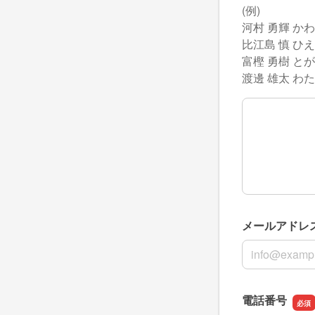
(例)
河村 勇輝 か
比江島 慎 ひ
富樫 勇樹 と
渡邊 雄太 わた
出場選手名
メールアドレ
メールアドレ
電話番号