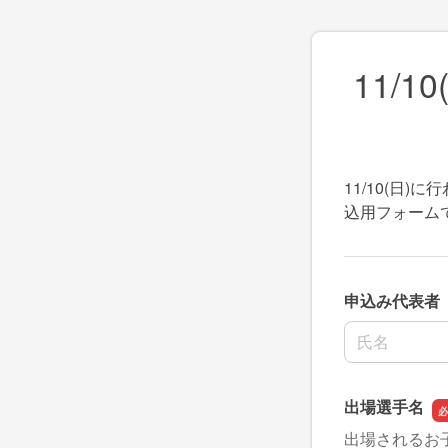
11/1
11/10(日)に
込用フォーム
申込み代表者
名前の姓
出場選手名
出場されるお