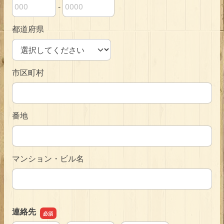
-
郵便番号の上3桁
郵便番号の下4桁
都道府県
市区町村
番地
マンション・ビル名
連絡先