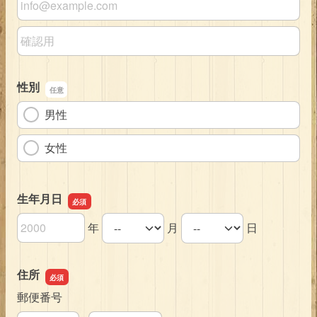
メールアドレスの確認用
性別
男性
女性
生年月日
年
月
日
生年月日の年
生年月日の月
生年月日の日
住所
郵便番号