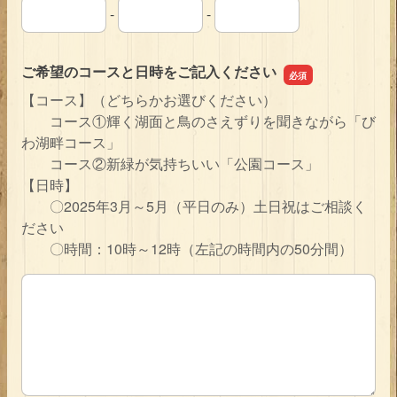
-
-
連絡先の市外局番
連絡先の市内局番
連絡先の加入者番号
ご希望のコースと日時をご記入ください
【コース】（どちらかお選びください）
コース①輝く湖面と鳥のさえずりを聞きながら「び
わ湖畔コース」
コース②新緑が気持ちいい「公園コース」
【日時】
〇2025年3月～5月（平日のみ）土日祝はご相談く
ださい
〇時間：10時～12時（左記の時間内の50分間）
ご希望のコースと日時をご記入ください