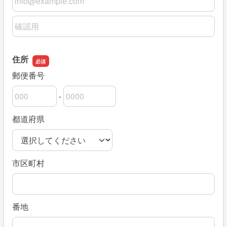
メールアドレスの確認用
住所
郵便番号
-
郵便番号の上3桁
郵便番号の下4桁
都道府県
市区町村
番地