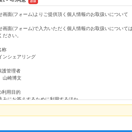
せ画面(フォーム)よりご提供頂く個人情報のお取扱いについて
せ画面(フォーム)で入力いただく個人情報のお取扱いについて
ください。
名称
インシェアリング
保護管理者
 山崎博文
の利用目的
込みにお答えするために利用するほか、
のサービス向上のための検討材料として利用いたします。
報の第三者提供について
場合を除いて、第三者に提供することはありません。