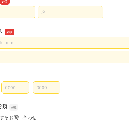
名前の名
ス
ス
スの確認用
-
-
外局番
内局番
入者番号
分類
するお問い合わせ