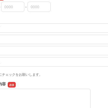
-
-
市外局番
市内局番
加入者番号
下
上
にチェックをお願いします。
内容
内容