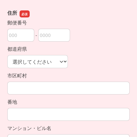
住所
郵便番号
-
郵便番号の上3桁
郵便番号の下4桁
都道府県
市区町村
番地
マンション・ビル名