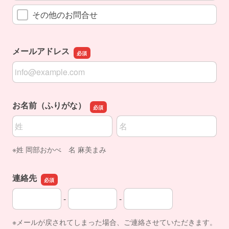
その他のお問合せ
メールアドレス
メールアドレス
お名前（ふりがな）
名前の姓
名前の名
※姓 岡部おかべ 名 麻美まみ
連絡先
-
-
連絡先の市外局番
連絡先の市内局番
連絡先の加入者番号
※メールが戻されてしまった場合、ご連絡させていただきます。