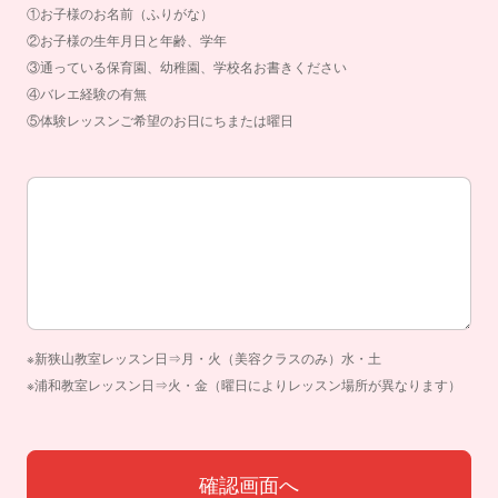
①お子様のお名前（ふりがな）
②お子様の生年月日と年齢、学年
③通っている保育園、幼稚園、学校名お書きください
④バレエ経験の有無
⑤体験レッスンご希望のお日にちまたは曜日
お問合せ内容
※新狭山教室レッスン日⇒月・火（美容クラスのみ）水・土
※浦和教室レッスン日⇒火・金（曜日によりレッスン場所が異なります）