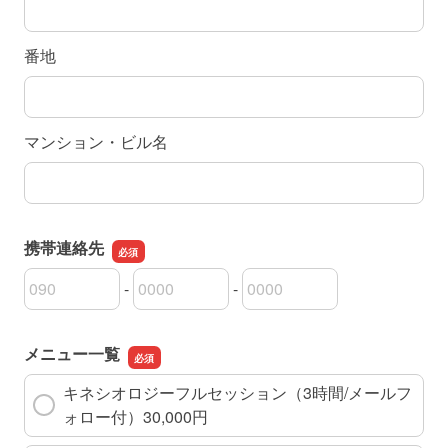
番地
マンション・ビル名
携帯連絡先
-
-
携帯連絡先の市外局番
携帯連絡先の市内局番
携帯連絡先の加入者番号
メニュー一覧
キネシオロジーフルセッション（3時間/メールフ
ォロー付）30,000円