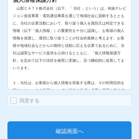
山梨ＣＡＴＶ株式会社（以下、「 当社 」という）は、有線テレビ
ジョン放送事業・電気通信事業を通じて地域社会に貢献するととも
に、当社の企業活動において、取り扱う個人を識別又は特定できる
情報（以下「個人情報」）の重要性を十分に認識し、お客様の個人
情報を保護し、適切に取り扱うことが社会的責務と考えます。お客
様や地域社会などからの期待と信頼に応える企業であるために、当
社は誠実なサービス提供を心掛けるとともに、「個人情報保護方
針」を定めて以下の項目を確実に実施し、且つ継続的に改善してま
いります。
１．当社は、お客様から個人情報を収集する際は、その利用目的を
明らかにし、その利用については目的の達成に必要な範囲を超えて
の取扱いを行わないよう、適切な措置を講じます。
同意する
２．当社は、お客様からお預かりしている個人情報（当社が取得
し、又は取得しようとしている個人情報、データベースに入れられ
る予定の個人情報を含む）の漏洩、滅失、又はき損を防止するた
め、従業員に対する教育啓発活動を実施するほか、情報セキュリテ