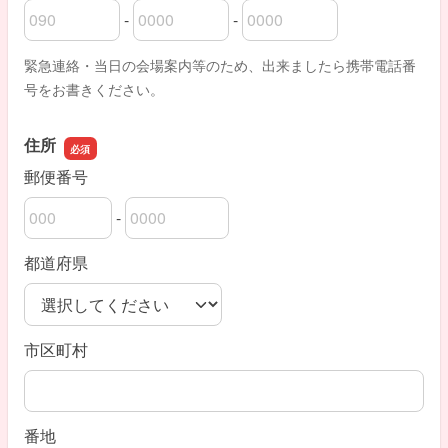
-
-
電話番号の市外局番
電話番号の市内局番
電話番号の加入者番号
緊急連絡・当日の会場案内等のため、出来ましたら携帯電話番
号をお書きください。
住所
郵便番号
-
郵便番号の上3桁
郵便番号の下4桁
都道府県
市区町村
番地