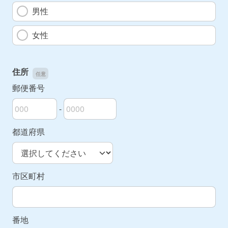
男性
女性
住所
郵便番号
-
郵便番号の上3桁
郵便番号の下4桁
都道府県
市区町村
番地