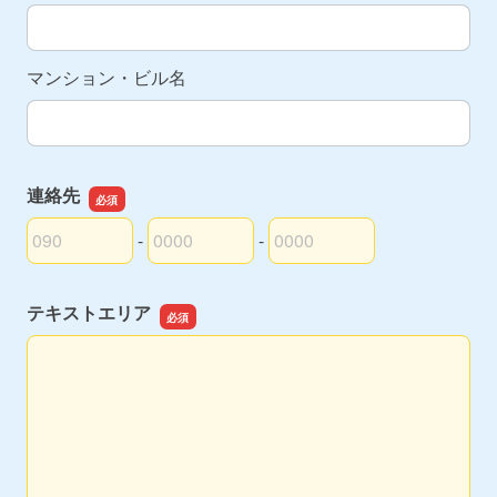
マンション・ビル名
連絡先
-
-
連絡先の市外局番
連絡先の市内局番
連絡先の加入者番号
テキストエリア
テキストエリア