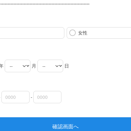
**************************************************************
女性
年
月
日
-
-
局番
局番
者番号