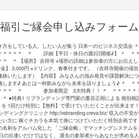
福引ご縁会申し込みフォーム
き方をしている人、したい人が集う 日本一のビジネス交流会 
＊＊＊＊＊ ＊ 詳細【平日・休日の週2日開催♪】 ＊ ＊
＊ ＊ 【場所】 吉祥寺 ※場所の詳細は参加者の方にお伝えし
【料金】 3,000円 ※ドリンク、食事付きです。 （吉祥寺開催の
連絡いたします） 【内容】 みなさんの強み発見や課題解決につ
施します♪ あとは一杯飲みながら未来を語りましょう♪ ＊ ＊
＊＊＊ ＊ 参加者限定 2大特典！！ ＊ ＊＊＊＊＊
＊ ●特典1 リブランディング専門家の藁谷正樹による 個別相
円）を 1回だけ特別に【無料】で受けていただくことが出来ます！
ィングクリニック http://rebranding.creva.biz/ 収入の
たい方に 稼ぐチカラを本気で身につけていただく特別企画です！ 
の名刺をアルバム化した 「ご縁会帳」でマッチングシステムを
当日の出逢いだけではなく、 過去の参加者からあなたが求める