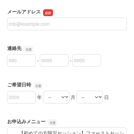
メールアドレス
メールアドレス
連絡先
-
-
連絡先の市外局番
連絡先の市内局番
連絡先の加入者番号
ご希望日時
年
月
日
ご希望日時の年
ご希望日時の月
ご希望日時の日
お申込みメニュー
【初めての方限定セッション】ファーストセッシ