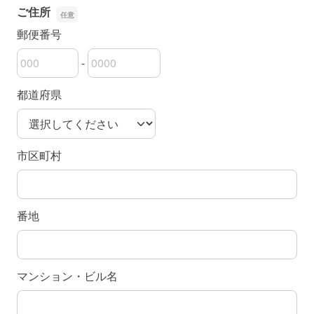
ご住所
郵便番号
-
郵便番号の上3桁
郵便番号の下4桁
都道府県
市区町村
番地
マンション・ビル名