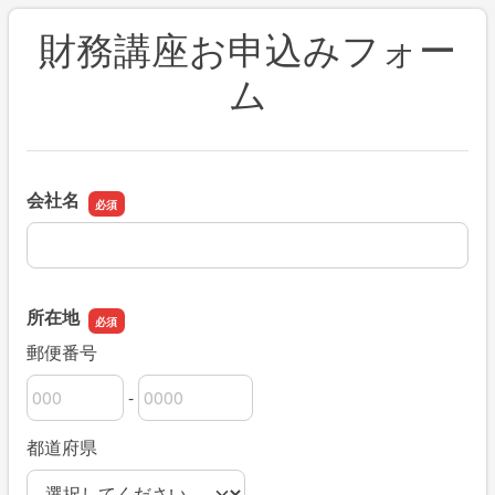
財務講座お申込みフォー
ム
会社名
会社名
所在地
郵便番号
-
郵便番号の上3桁
郵便番号の下4桁
都道府県