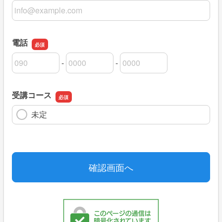
メールアドレス
電話
-
-
電話の市外局番
電話の市内局番
電話の加入者番号
受講コース
未定