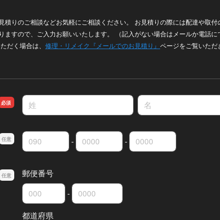
見積りのご相談などお気軽にご相談ください。 お見積りの際には配達や取付
りますので、ご入力お願いいたします。 （記入がない場合はメールか電話に
いただく場合は、
修理・リメイク『メールでのお見積り』
ページをご覧いただ
名前の姓
名前の名
-
-
連絡先の市外局番
連絡先の市内局番
連絡先の加入者番号
郵便番号
-
郵便番号の上3桁
郵便番号の下4桁
都道府県