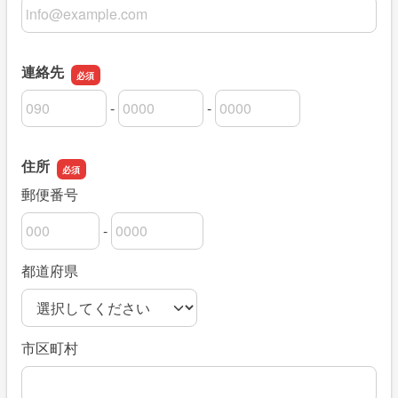
メールアドレス
連絡先
-
-
連絡先の市外局番
連絡先の市内局番
連絡先の加入者番号
住所
郵便番号
-
郵便番号の上3桁
郵便番号の下4桁
都道府県
市区町村